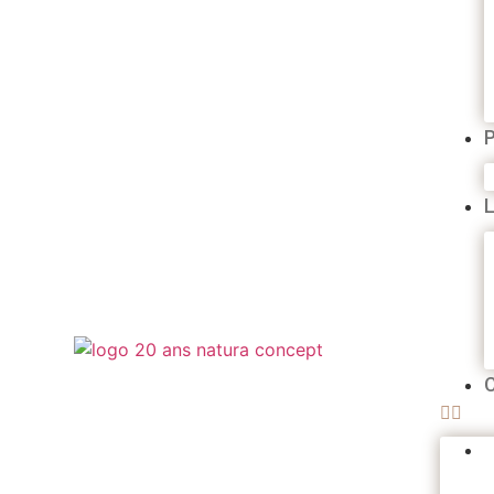
améliorer la
fonctionnalité
et la
structure du
site Web, en
fonction de
la manière
dont le site
Web est
utilisé.
Expérience
Afin que notre
site Web
fonctionne au
mieux lors de
votre visite. Si
vous refusez
ces cookies,
certaines
fonctionnalités