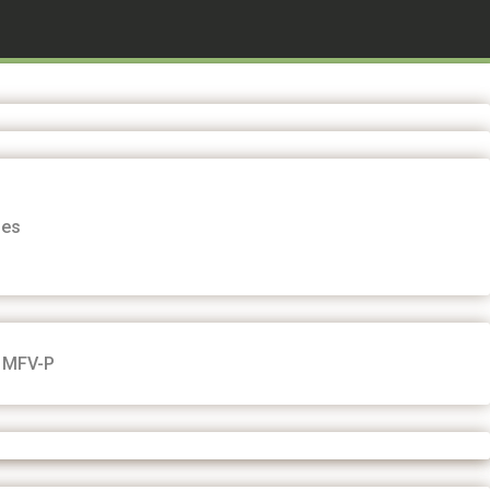
mes
| MFV-P